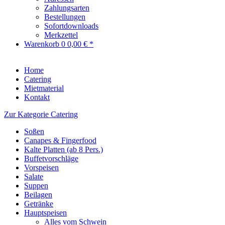
Zahlungsarten
Bestellungen
Sofortdownloads
Merkzettel
Warenkorb
0
0,00 € *
Home
Catering
Mietmaterial
Kontakt
Zur Kategorie Catering
Soßen
Canapes & Fingerfood
Kalte Platten (ab 8 Pers.)
Buffetvorschläge
Vorspeisen
Salate
Suppen
Beilagen
Getränke
Hauptspeisen
Alles vom Schwein