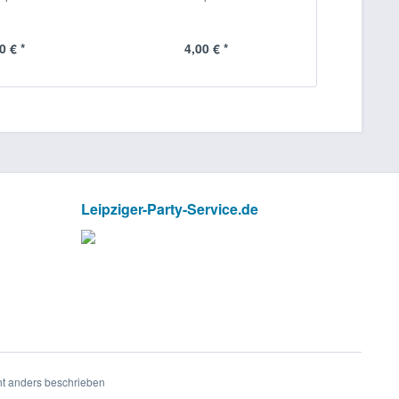
Erdb
0 € *
4,00 € *
2,
Leipziger-Party-Service.de
t anders beschrieben