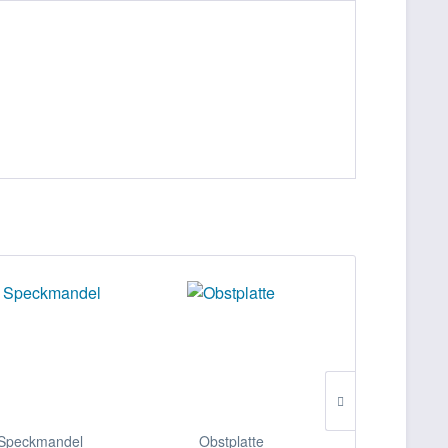
Speckmandel
Obstplatte
Vanill